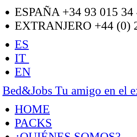
ESPAÑA +34 93 015 34 
EXTRANJERO +44 (0) 2
ES
IT
EN
Bed&Jobs Tu amigo en el e
HOME
PACKS
¿QUIÉNES SOMOS?